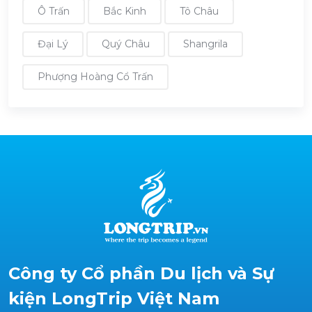
Ô Trấn
Bắc Kinh
Tô Châu
Đại Lý
Quý Châu
Shangrila
Phượng Hoàng Cổ Trấn
Công ty Cổ phần Du lịch và Sự
kiện LongTrip Việt Nam