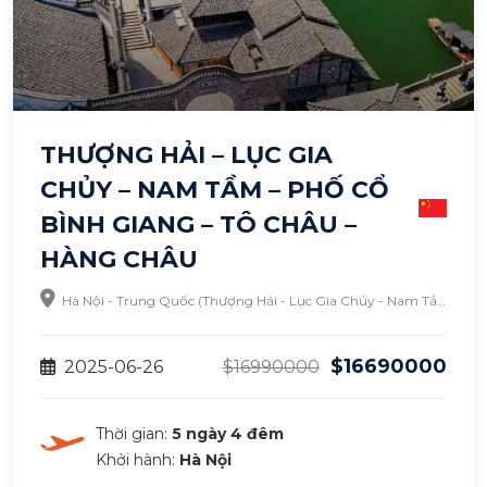
THƯỢNG HẢI – LỤC GIA
CHỦY – NAM TẦM – PHỐ CỔ
BÌNH GIANG – TÔ CHÂU –
HÀNG CHÂU
Hà Nội - Trung Quốc (Thượng Hải - Lục Gia Chủy - Nam Tầm - Phố Cổ Bình Giang - Tô Châu - Hàng Châu)
$16690000
2025-06-26
$16990000
Thời gian:
5 ngày 4 đêm
Khởi hành:
Hà Nội