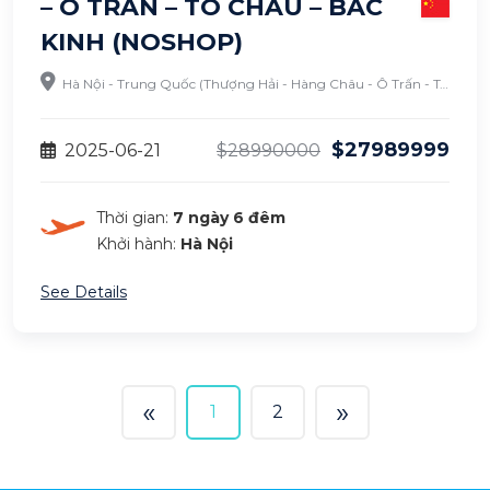
– Ô TRẤN – TÔ CHÂU – BẮC
KINH (NOSHOP)
Hà Nội - Trung Quốc (Thượng Hải - Hàng Châu - Ô Trấn - Tô Châu - Bắc Kinh)
$27989999
2025-06-21
$28990000
Thời gian:
7 ngày 6 đêm
Khởi hành:
Hà Nội
See Details
«
»
1
2
Previous
(current)
Next