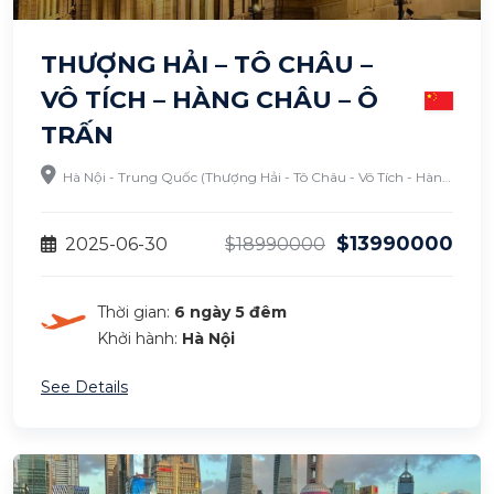
THƯỢNG HẢI – TÔ CHÂU –
VÔ TÍCH – HÀNG CHÂU – Ô
TRẤN
Hà Nội - Trung Quốc (Thượng Hải - Tô Châu - Vô Tích - Hàng Châu - Ô Trấn)
$13990000
2025-06-30
$18990000
Thời gian:
6 ngày 5 đêm
Khởi hành:
Hà Nội
See Details