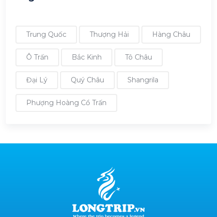
Trung Quốc
Thượng Hải
Hàng Châu
Ô Trấn
Bắc Kinh
Tô Châu
Đại Lý
Quý Châu
Shangrila
Phượng Hoàng Cổ Trấn