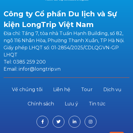
Công ty Cổ phần Du lịch và Sự
kiện LongTrip Việt Nam
Địa chỉ: Tầng 7, tòa nhà Tuấn Hạnh Building, số 82,
ngõ 116 Nhân Hòa, Phường Thanh Xuân, TP Hà Nội.
Giấy phép LHQT số: 01-2854/2025/CDLQGVN-GP
LHQT
Tel: 0385 259 200
Email: infor@longtrip.vn
Về chúng tôi
Liên hệ
Tour
Dịch vụ
Chính sách
Lưu ý
Tin tức